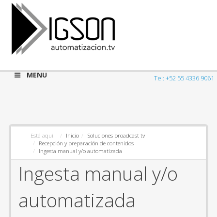
MENU
Tel: +52 55 4336 9061
Está aquí:
Inicio
Soluciones broadcast tv
Recepción y preparación de contenidos
Ingesta manual y/o automatizada
Ingesta manual y/o
automatizada