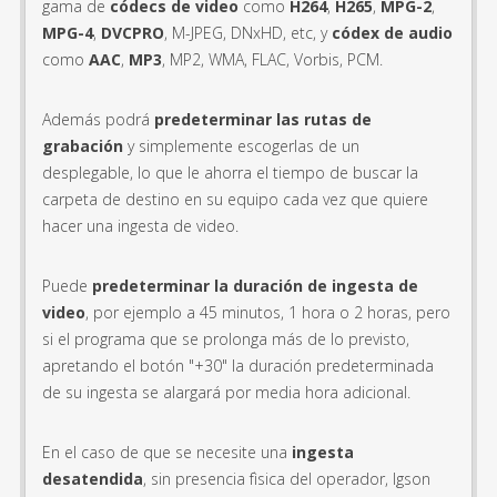
gama de
códecs de video
como
H264
,
H265
,
MPG-2
,
MPG-4
,
DVCPRO
, M-JPEG, DNxHD, etc, y
códex de audio
como
AAC
,
MP3
, MP2, WMA, FLAC, Vorbis, PCM.
Además podrá
predeterminar las rutas de
grabación
y simplemente escogerlas de un
desplegable, lo que le ahorra el tiempo de buscar la
carpeta de destino en su equipo cada vez que quiere
hacer una ingesta de video.
Puede
predeterminar la duración de ingesta de
video
, por ejemplo a 45 minutos, 1 hora o 2 horas, pero
si el programa que se prolonga más de lo previsto,
apretando el botón "+30" la duración predeterminada
de su ingesta se alargará por media hora adicional.
En el caso de que se necesite una
ingesta
desatendida
, sin presencia fìsica del operador, Igson