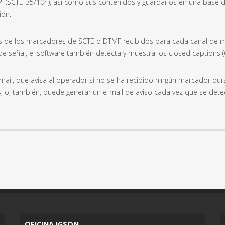
rs DPI (SCTE-35/104), así como sus contenidos y guardarlos en una bas
ión.
s de los marcadores de SCTE o DTMF recibidos para cada canal de ma
 señal, el software también detecta y muestra los closed captions (6
mail, que avisa al operador si no se ha recibido ningún marcador dur
es, o, también, puede generar un e-mail de aviso cada vez que se de
OFICINA IGSON