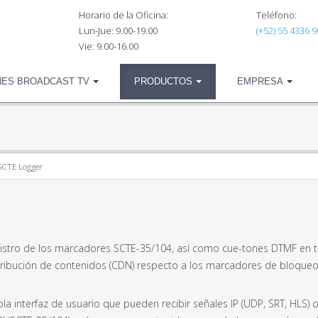
Horario de la Oficina:
Teléfono:
Lun-Jue: 9.00-19.00
(+52) 55 4336 
Vie: 9.00-16.00
NES BROADCAST TV
PRODUCTOS
EMPRESA
SCTE Logger
istro de los marcadores SCTE-35/104, así como cue-tones DTMF en tiem
stribución de contenidos (CDN) respecto a los marcadores de bloqueo
la interfaz de usuario que pueden recibir señales IP (UDP, SRT, HLS)