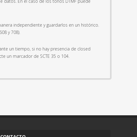
e de datos. En el caso de los tonos DTMF puede
nera independiente y guardarlos en un histórico.
08 y 708).
ante un tiempo, si no hay presencia de closed
tecte un marcador de SCTE 35 o 104.
CONTACTO