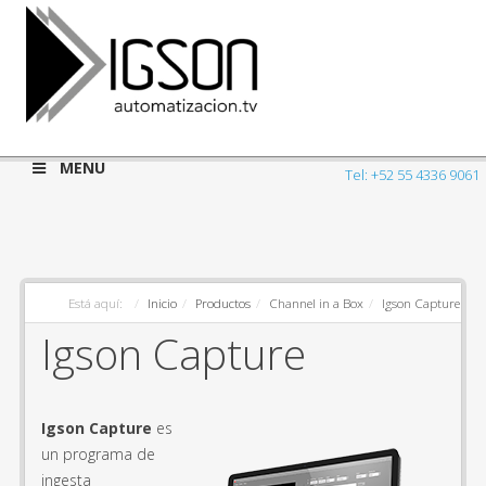
MENU
Tel: +52 55 4336 9061
Está aquí:
Inicio
Productos
Channel in a Box
Igson Capture
Igson Capture
Igson Capture
es
un programa de
ingesta