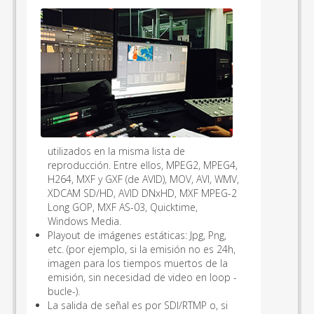
utilizados en la misma lista de
reproducción. Entre ellos, MPEG2, MPEG4,
H264, MXF y GXF (de AVID), MOV, AVI, WMV,
XDCAM SD/HD, AVID DNxHD, MXF MPEG-2
Long GOP, MXF AS-03, Quicktime,
Windows Media.
Playout de imágenes estáticas: Jpg, Png,
etc. (por ejemplo, si la emisión no es 24h,
imagen para los tiempos muertos de la
emisión, sin necesidad de video en loop -
bucle-).
La salida de señal es por SDI/RTMP o, si