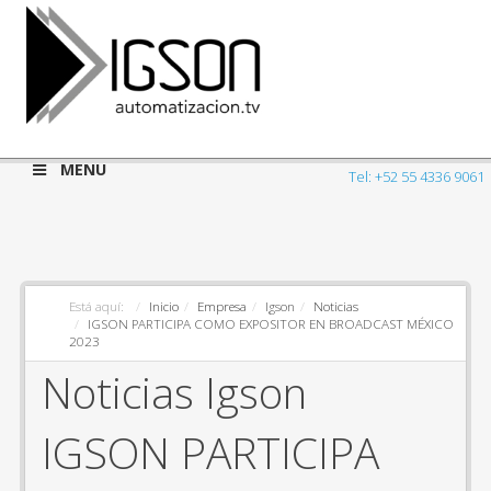
MENU
Tel: +52 55 4336 9061
Está aquí:
Inicio
Empresa
Igson
Noticias
IGSON PARTICIPA COMO EXPOSITOR EN BROADCAST MÉXICO
2023
Noticias Igson
IGSON PARTICIPA