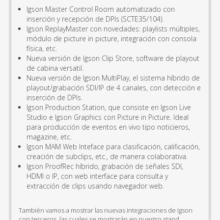
Igson Master Control Room automatizado con
inserción y recepción de DPIs (SCTE35/104).
Igson ReplayMaster con novedades: playlists múltiples,
módulo de picture in picture, integración con consola
física, etc.
Nueva versión de Igson Clip Store, software de playout
de cabina versatil.
Nueva versión de Igson MultiPlay, el sistema híbrido de
playout/grabación SDI/IP de 4 canales, con detección e
inserción de DPIs.
Igson Production Station, que consiste en Igson Live
Studio e Igson Graphics con Picture in Picture. Ideal
para producción de eventos en vivo tipo noticieros,
magazine, etc.
Igson MAM Web Inteface para clasificación, calificación,
creación de subclips, etc., de manera colaborativa.
Igson ProofRec híbrido, grabación de señales SDI,
HDMI o IP, con web interface para consulta y
extracción de clips usando navegador web.
También vamos a mostrar las nuevas integraciones de Igson
con terceros, las cuales se mostrarán en nuestro stand.