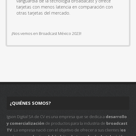
vanguardia de la tecnología broadacast y ofrece
tarjetas con menos latencia en comparación con
otras tarjetas del mercado.
¡Nos vemos en Broadcast México 2023!
¿QUIÉNES SOMOS?
Igson Digital SA de CV es una empresa que se dedica a
desarrollo
y comercialización
de productos para la industria de
broadcast
TV
. La empresa nació con el objetivo de ofrecer a sus clientes l
os