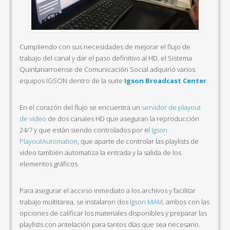
Cumpliendo con sus necesidades de mejorar el flujo de
trabajo del canal y dar el paso definitivo al HD, el Sistema
Quintanarroense de Comunicación Social adquirió varios
equipos IGSON dentro de la suite
Igson Broadcast Center
.
En el corazón del flujo se encuentra un
servidor de playout
de video
de dos canales HD que aseguran la reproducción
24/7 y que están siendo controlados por el
Igson
PlayoutAutomation
, que aparte de controlar las playlists de
video también automatiza la entrada y la salida de los
elementos gráficos.
Para asegurar el acceso inmediato a los archivos y facilitar
trabajo multitarea, se instalaron dos
Igson MAM
, ambos con las
opciones de calificar los materiales disponibles y preparar las
playlists con antelación para tantos días que sea necesario.