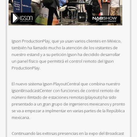
Igson ProductionPlay, que ya usan varios clientes en México,
también ha llamado mucho la atención de los visitantes de
nuestro estand y a su petición Igson ha decidido desarrollar
un panel físico que permitirá el control remoto del Igson
ProductionPlay.
El nuevo sistema Igson PlayoutCentral que combina nuestro
IgsonBroadcastCenter con funciones de control remoto de
número ilimtado de estaciones remotas (playouts) ha sido
presentado a un gran grupo de ingenieros mexicanos y pronto
se va a empezar a implmentar en varias partes de la República
mexicana.
Continuando las exitosas presencias en la expo del Broadcast