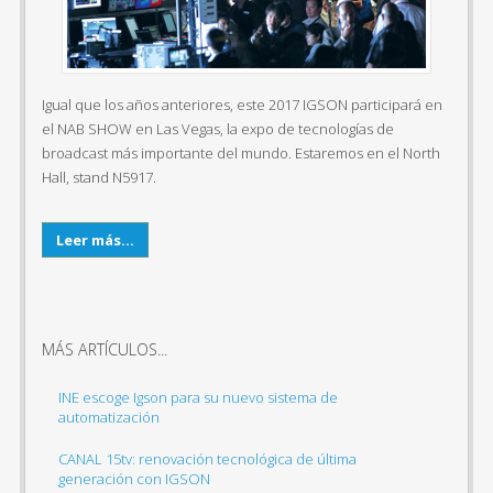
Igual que los años anteriores, este 2017 IGSON participará en
el NAB SHOW en Las Vegas, la expo de tecnologías de
broadcast más importante del mundo. Estaremos en el North
Hall, stand N5917.
Leer más...
MÁS ARTÍCULOS...
INE escoge Igson para su nuevo sistema de
automatización
CANAL 15tv: renovación tecnológica de última
generación con IGSON