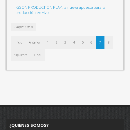
IGSON PRODUCTION PLAY: la nueva apuesta para la
producción en vivo
Página 7 de 8
Inicio
Anterior
1
2
3
4
5
6
7
8
Siguiente
Final
¿QUIÉNES SOMOS?