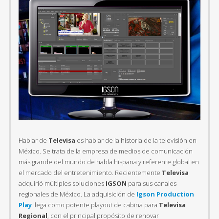
Hablar de
Televisa
es hablar de la historia de la televisión en
México. Se trata de la empresa de medios de comunicación
más grande del mundo de habla hispana y referente global en
el mercado del entretenimiento. Recientemente
Televisa
adquirió múltiples soluciones
IGSON
para sus canales
regionales de México. La adquisición de
Igson Production
Play
llega como potente playout de cabina para
Televisa
Regional
, con el principal propósito de renovar